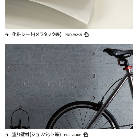
化粧シート(メラタック等)
PDF:292KB
塗り壁材(ジョリパット等)
PDF:253KB