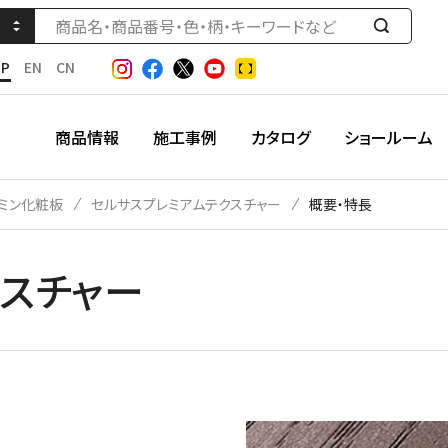
検
索
JP
EN
CN
す
る
商品情報
施工事例
カタログ
ショールーム
ミン化粧板
セルサスプレミアムテクスチャー
概要・特長
スチャー