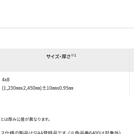
※1
サイズ・厚さ
4x8
(1,230㎜x2,450㎜)±10㎜x0.95㎜
とは厚み公差が異なります。
ス仕様の製品はSIAA登録品です。(※色品番6400は対象外)