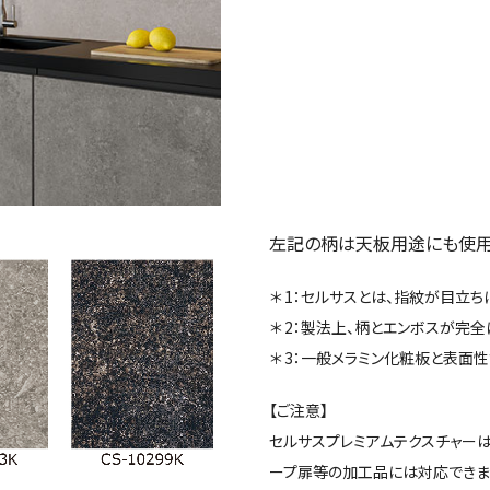
左記の柄は天板用途にも使用
＊ 1：セルサスとは、指紋が目立
＊ 2：製法上、柄とエンボスが完
＊ 3：一般メラミン化粧板と表面
【ご注意】
セルサスプレミアムテクスチャーは
ープ扉等の加工品には対応できま