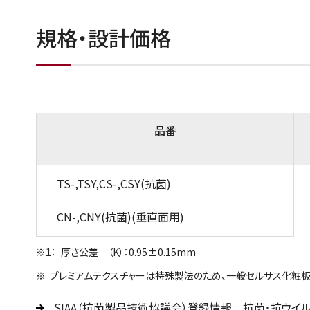
規格・設計価格
品番
TS-,TSY,CS-,CSY(抗菌)
CN-,CNY(抗菌)(垂直面用)
厚さ公差 （K）：0.95±0.15mm
プレミアムテクスチャーは特殊製法のため、一般セルサス化粧板
SIAA（抗菌製品技術協議会）登録情報 抗菌・抗ウイル