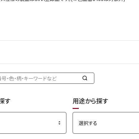
検
索
す
探す
用途から探す
る