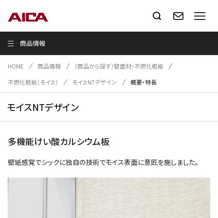
商品情報
HOME
商品情報
（商品から探す）壁面材・不燃化粧板
不燃化粧板（モイス）
モイスNTデザイン
概要・特長
モイスNTデザイン
多機能けい酸カルシウム板
壁紙感覚でシックに独自の技術でモイス表面に意匠を施しました。