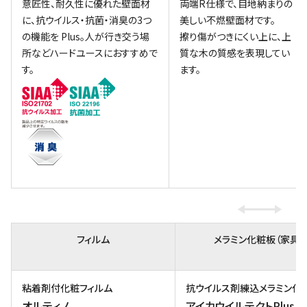
意匠性、耐久性に優れた壁面材
両端R仕様で、目地納まりの
に、抗ウイルス・抗菌・消臭の3つ
美しい不燃壁面材です。
の機能を Plus。人が行き交う場
擦り傷がつきにくい上に、上
所などハードユースにおすすめで
質な木の質感を表現してい
す。
ます。
フィルム
メラミン化粧板（家具・
粘着剤付化粧フィルム
抗ウイルス剤練込メラミン化
オルティノ
アイカウイルテクトPlus