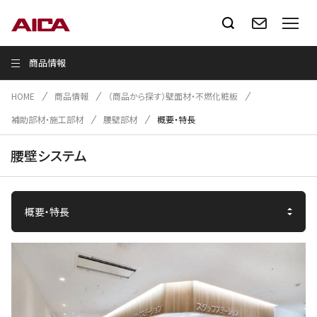
商品情報
HOME
商品情報
（商品から探す）壁面材・不燃化粧板
補助部材・施工部材
腰壁部材
概要・特長
腰壁システム