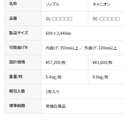
名称
リップル
キャニオン
品番
OL-□□□□□
OC-□□□□□
製品サイズ
609×2,440㎜
可能曲げR
内曲げ：350㎜以上 ／ 外曲げ：100㎜以上
設計価格
¥57,200/枚
¥83,600/枚
重量/枚
5.4kg/枚
9.0kg/枚
梱包入数
1枚入り
標準納期
常備在庫品