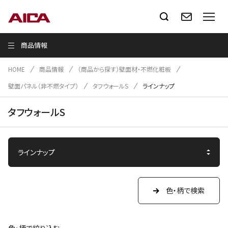
商品情報
HOME
商品情報
（商品から探す）壁面材・不燃化粧板
壁面パネル（非不燃タイプ）
タフウォールS
ラインナップ
タフウォールS
色・柄で検索