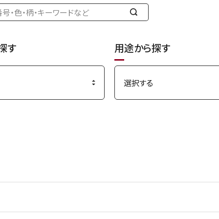
検
索
す
探す
用途から探す
る