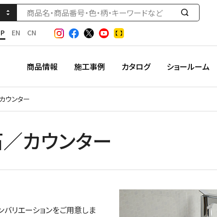
検
索
JP
EN
CN
す
る
商品情報
施工事例
カタログ
ショールーム
カウンター
石／カウンター
ンバリエーションをご用意しま