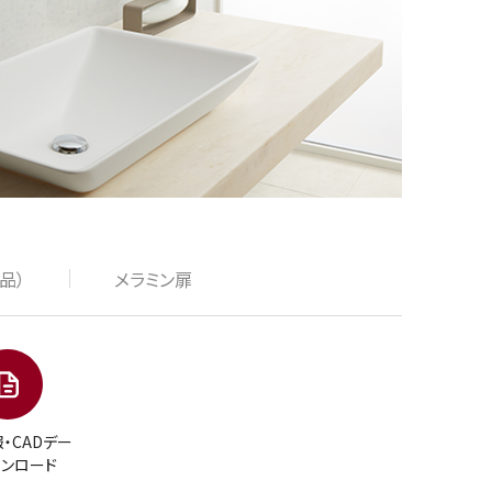
品）
メラミン扉
・CADデー
ウンロード