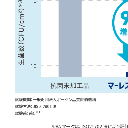
試験機関：一般財団法人ボーケン品質評価機構
試験方法：JIS Z 2801 法
※1
試験菌：菌C
SIAA マークは、ISO21702 法に