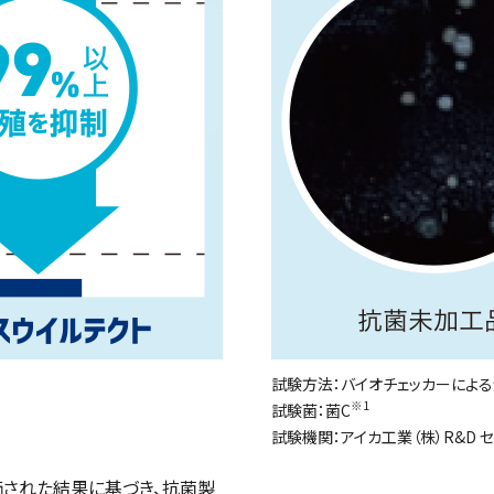
試験方法：バイオチェッカーによ
※1
試験菌：菌C
試験機関：アイカ工業（株）R&D 
より評価された結果に基づき、抗菌製