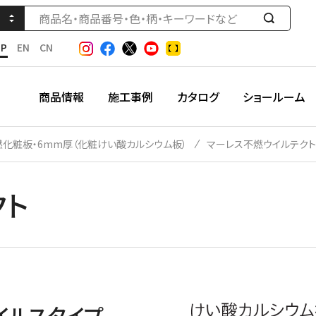
検
索
JP
EN
CN
す
る
商品情報
施工事例
カタログ
ショールーム
燃化粧板・6mm厚（化粧けい酸カルシウム板）
マーレス不燃ウイルテクト
クト
イルスタイプ