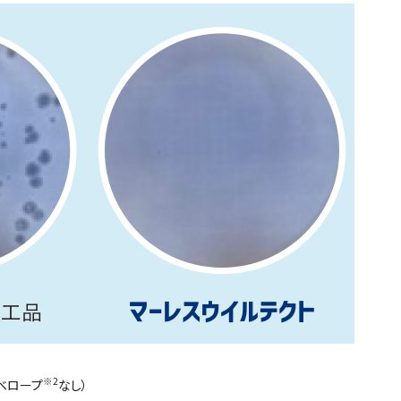
※2
ベロープ
なし）