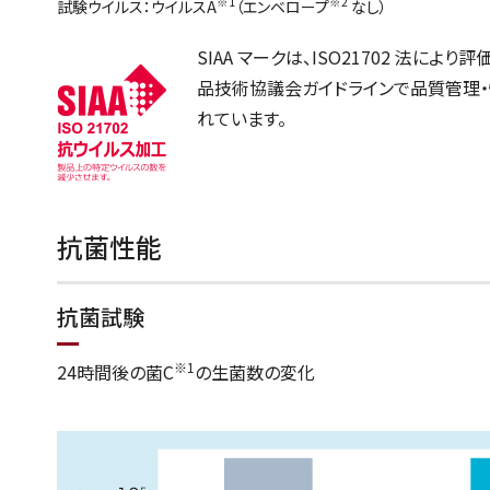
※1
※2
試験ウイルス：ウイルスA
（エンベロープ
なし）
SIAA マークは、ISO21702 法に
品技術協議会ガイドラインで品質管理
れています。
抗菌性能
抗菌試験
※1
24時間後の菌C
の生菌数の変化