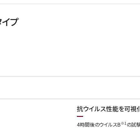
タイプ
抗ウイルス性能を可視化
※1
4時間後のウイルスB
の試