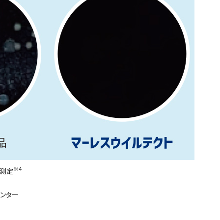
※4
る測定
センター