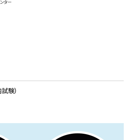
センター
内試験）