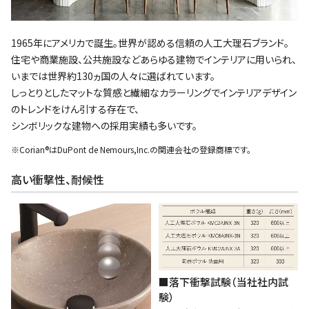
1965年にアメリカで誕生。世界が認める信頼の人工大理石ブランド。
住宅や商業施設、公共施設などあらゆる建物でインテリアに用いられ、
いまでは世界約130ヵ国の人々に選ばれています。
しっとりとしたマットな質感と繊細なカラーリングでインテリアデザイン
のトレンドをけん引する存在で、
シンボリックな建物への採用実績も多いです。
※Corian®はDuPont de Nemours,Inc.の関連会社の登録商標です。
高い衝撃性、耐候性
■落下衝撃試験（当社社内試
験）