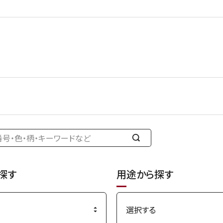
検
索
す
探す
用途から探す
る