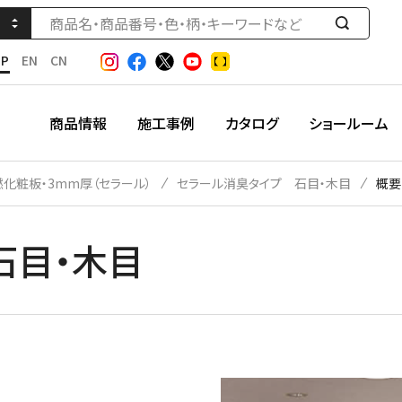
検
索
JP
EN
CN
す
る
商品情報
施工事例
カタログ
ショールーム
燃化粧板・3mm厚（セラール）
セラール消臭タイプ 石目・木目
概要
石目・木目