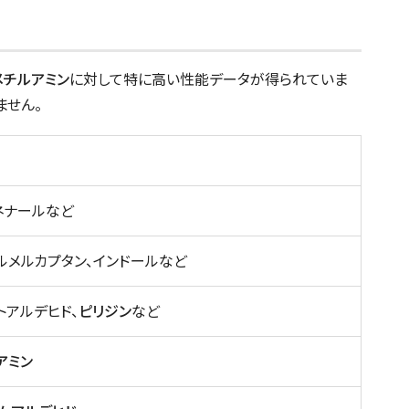
メチルアミン
に対して特に高い性能データが得られていま
ません。
ネナールなど
ルメルカプタン、インドールなど
トアルデヒド、
ピリジン
など
アミン