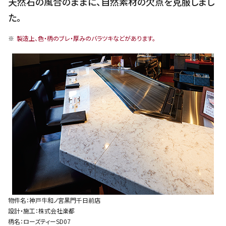
天然石の風合のままに、自然素材の欠点を克服しまし
た。
製造上、色・柄のブレ・厚みのバラツキなどがあります。
物件名：神⼾⽜和ノ宮⿊⾨千⽇前店
設計・施⼯：株式会社楽都
柄名：ローズティーSD07