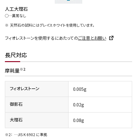
人工大理石
◯…異常なし
天然石の試料にはグレイスホワイトを使用しています。
フィオレストーンを使用するにあたっての
ご注意とお願い
長尺対応
※2
摩耗量
フィオレストーン
0.005g
御影石
0.02g
大理石
0.08g
…JIS K 6902 に準拠