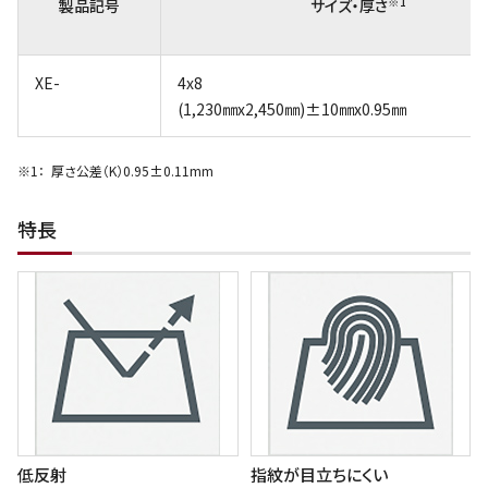
※1
製品記号
サイズ・厚さ
XE-
4x8
(1,230㎜x2,450㎜)±10㎜x0.95㎜
厚さ公差（K）0.95±0.11mm
特長
低反射
指紋が目立ちにくい