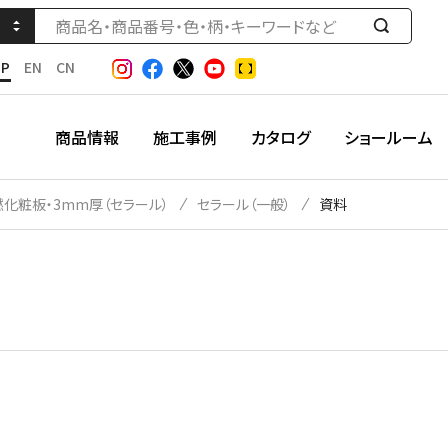
検
索
JP
EN
CN
す
る
商品情報
施工事例
カタログ
ショールーム
燃化粧板・3mm厚（セラール）
セラール（一般）
資料