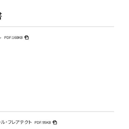
書
ル
PDF:168KB
ール･フレアテクト
PDF:95KB