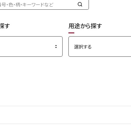
検
索
す
探す
用途から探す
る