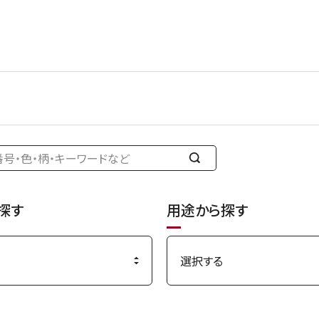
検
索
す
探す
用途から探す
る