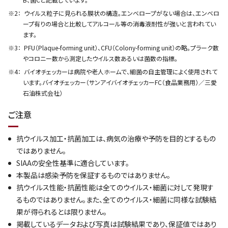
ウイルス粒子に見られる膜状の構造。エンベロープがない場合は、エンベロ
ープ有りの場合と比較してアルコール等の消毒液耐性が強いと言われてい
ます。
PFU（Plaque-forming unit）、CFU（Colony-forming unit）の略。プラーク数
やコロニー数から測定したウイルス数あるいは菌数の指標。
バイオチェッカーは病院や老人ホームで、細菌の自主管理によく使用されて
います。バイオチェッカー（サンアイバイオチェッカーFC（食品業務用）／三愛
石油株式会社）
ご注意
抗ウイルス加工・抗菌加工は、病気の治療や予防を目的とするもの
ではありません。
SIAAの安全性基準に適合しています。
本製品は感染予防を保証するものではありません。
抗ウイルス性能・抗菌性能は全てのウイルス・細菌に対して発現す
るものではありません。また、全てのウイルス・細菌に同様な試験結
果が得られるとは限りません。
掲載しているデータおよび写真は試験結果であり、保証値ではあり