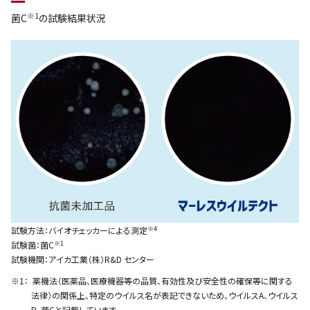
※1
菌C
の試験結果状況
※4
試験方法：バイオチェッカーによる測定
※1
試験菌：菌C
試験機関：アイカ工業（株）R&D センター
薬機法（医薬品、医療機器等の品質、有効性及び安全性の確保等に関する
法律）の関係上、特定のウイルス名が表記できないため、ウイルスA、ウイルス
B、菌Cと記載しています。