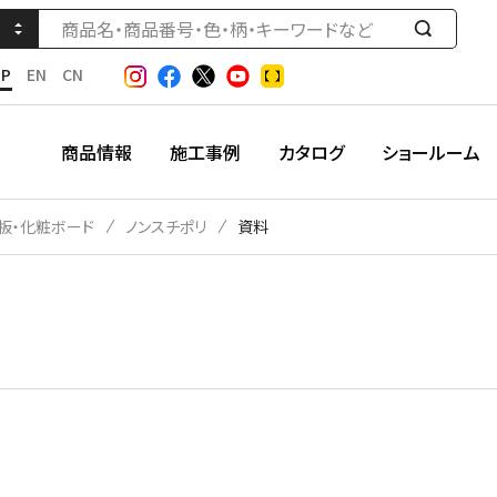
検
索
JP
EN
CN
す
る
商品情報
施工事例
カタログ
ショールーム
板・化粧ボード
ノンスチポリ
資料