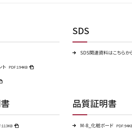
SDS
SDS関連資料はこちらか
ント
PDF:194KB
明書
品質証明書
M-8_化粧ボード
F:113KB
PDF:94K