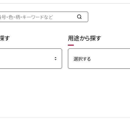
検
索
す
探す
用途から探す
る