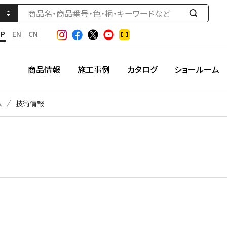
検
索
JP
EN
CN
す
る
商品情報
施工事例
カタログ
ショールーム
ム
技術情報