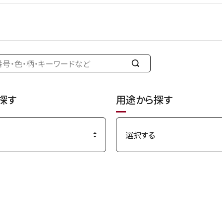
検
索
す
探す
用途から探す
る