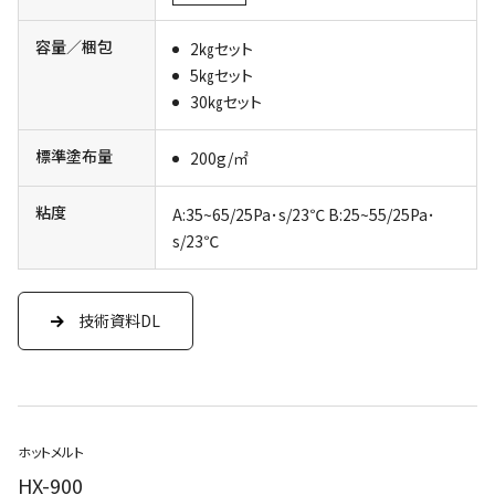
容量／梱包
2㎏セット
5㎏セット
30㎏セット
標準塗布量
200g/㎡
粘度
A:35~65/25Pa･s/23℃ B:25~55/25Pa･
s/23℃
技術資料DL
ホットメルト
HX-900