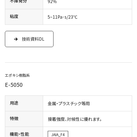
不揮発分
92％
粘度
5~11Pa･s/23℃
技術資料DL
エポキシ樹脂系
E-5050
用途
金属・プラスチック等用
特徴
接着強度、対候性に優れます。
機能・性能
JAIA_F4