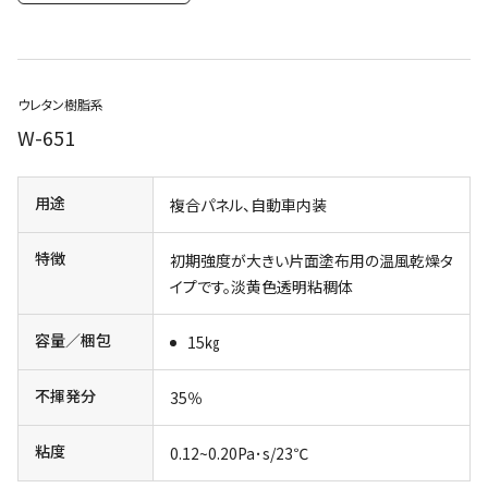
ウレタン樹脂系
W-651
用途
複合パネル、自動車内装
特徴
初期強度が大きい片面塗布用の温風乾燥タ
イプです。淡黄色透明粘稠体
容量／梱包
15㎏
不揮発分
35％
粘度
0.12~0.20Pa･s/23℃