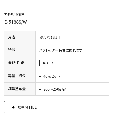
エポキシ樹脂系
E-5188S/W
用途
複合パネル用
特徴
スプレッダー特性に優れます。
機能・性能
JAIA_F4
容量／梱包
40㎏セット
標準塗布量
200～250g/㎡
技術資料DL