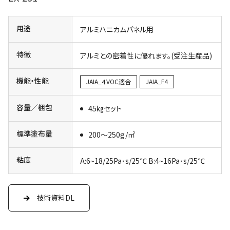
用途
アルミハニカムパネル用
特徴
アルミとの密着性に優れます。(受注生産品)
機能・性能
JAIA_４VOC適合
JAIA_F4
容量／梱包
45㎏セット
標準塗布量
200～250g/㎡
粘度
A:6~18/25Pa･s/25℃ B:4~16Pa･s/25℃
技術資料DL