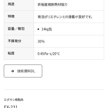
用途
折板屋根断熱材貼り
特徴
発泡ポリエチレンとの接着が良好です。
容量／梱包
14㎏缶
不揮発分
30％
粘度
0.45Pa･s/20℃
技術資料DL
エポキシ樹脂系
EX-231