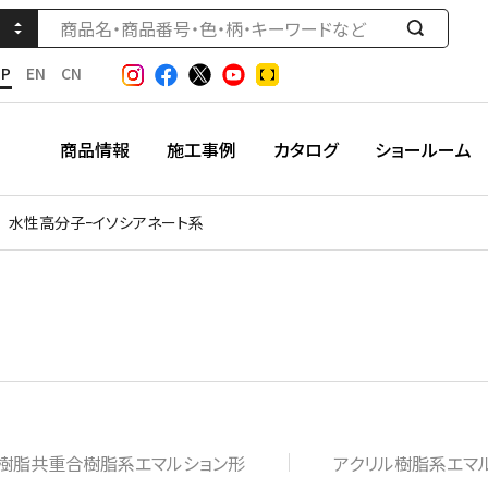
検
索
JP
EN
CN
す
る
商品情報
施工事例
カタログ
ショールーム
水性高分子ｰイソシアネート系
樹脂共重合樹脂系エマルション形
アクリル樹脂系エマ