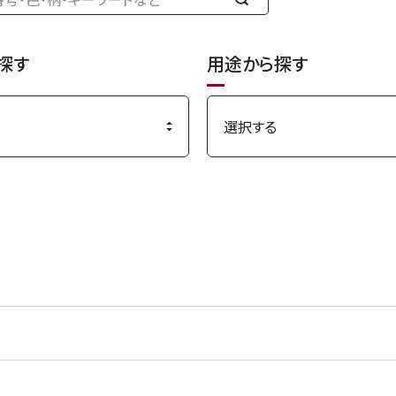
検
索
す
探す
用途から探す
る