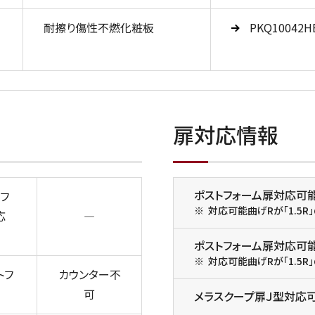
耐擦り傷性不燃化粧板
PKQ10042H
扉対応情報
ポストフォーム扉対応可
フ
対応可能曲げRが「1.5
応
―
ポストフォーム扉対応可
対応可能曲げRが「1.5
トフ
カウンター不
可
メラスクープ扉Ｊ型対応