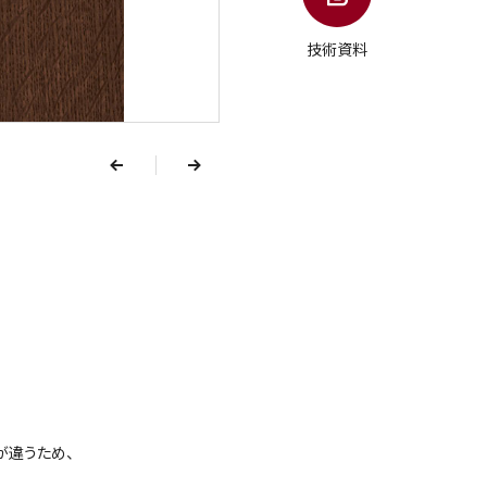
技術資料
v
e
r
p
n
e
x
t
が違うため、