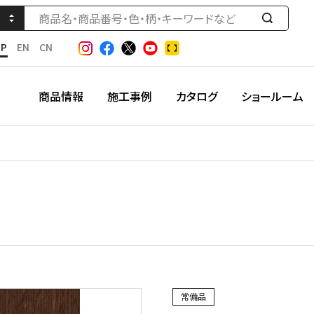
検
索
JP
EN
CN
す
る
商品情報
施工事例
カタログ
ショールーム
常備品