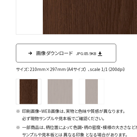
画像ダウンロード
画像ダウンロード
画像ダウンロード
JPG:85.9KB
JPG:85.4KB
JPG:1.4MB
サイズ：210mm×297mm（A4サイズ） 、scale 1/1（200dpi）
印刷画像・WEB画像は、実物と色味や質感が異なります。
必ず現物サンプルや見本板でご確認ください。
一部商品は、柄位置によって色調・柄の密度・模様の大きさなど
サンプルや見本板とは 異なる印象 となる場合があります。