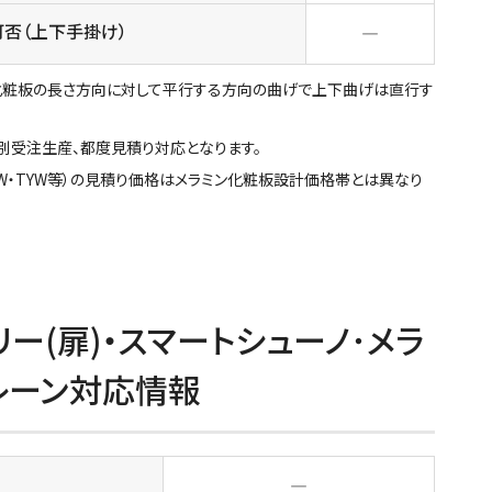
可否（上下手掛け）
―
化粧板の長さ方向に対して平行する方向の曲げで上下曲げは直行す
別受注生産、都度見積り対応となります。
・TJW・TYW等）の見積り価格はメラミン化粧板設計価格帯とは異なり
ー(扉)・スマートシューノ･メラ
レーン対応情報
―