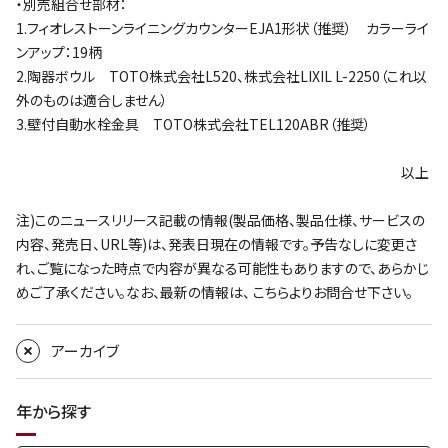
・別売組合せ部材：
1.フィオレストーンライニングカウンターEJA1形状（推奨） カラーライ
ンアップ：19柄
2.陶器ボウル TOTO株式会社L520、株式会社LIXIL L-2250（これ以
外のものは適合しません）
3.壁付自動水栓金具 TOTO株式会社TEL120ABR（推奨）
以上
注)このニュースリリース記載の情報(製品価格、製品仕様、サービスの
内容、発売日、URL等)は、発表日現在の情報です。予告なしに変更さ
れ、ご覧になった時点で内容が異なる可能性もありますので、あらかじ
めご了承ください。なお、最新の情報は、
こちら
よりお問合せ下さい。
アーカイブ
年から探す