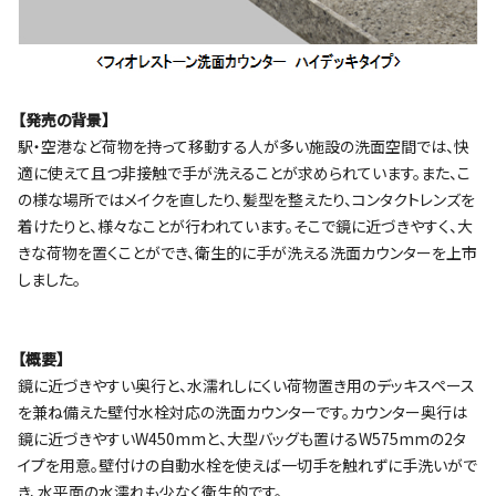
【発売の背景】
駅・空港など荷物を持って移動する人が多い施設の洗面空間では、快
適に使えて且つ非接触で手が洗えることが求められています。また、こ
の様な場所ではメイクを直したり、髪型を整えたり、コンタクトレンズを
着けたりと、様々なことが行われています。そこで鏡に近づきやすく、大
きな荷物を置くことができ、衛生的に手が洗える洗面カウンターを上市
しました。
【概要】
鏡に近づきやすい奥行と、水濡れしにくい荷物置き用のデッキスペース
を兼ね備えた壁付水栓対応の洗面カウンターです。カウンター奥行は
鏡に近づきやすいW450mmと、大型バッグも置けるW575mmの2タ
イプを用意。壁付けの自動水栓を使えば一切手を触れずに手洗いがで
き、水平面の水濡れも少なく衛生的です。