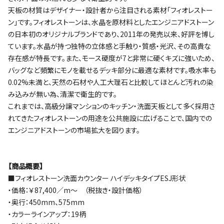
天板の材質はデザイナー・設計者から注目される素材「フィオレストー
ン」です。フィオレストーンは、水晶を原材料としたエンジニアドストーン
の日本初のオリジナルブランドであり、2011年の発売以来、好評を博し
ています。水晶が持つ独特の立体感と手触り・質感・光沢、その高貴な
存在感が特長です。また、モース硬度が7と非常に硬くキズに強いため、
バッグなど頻繁にモノを載せるデッキ部分に最適な素材です。吸水率も
0.02%未満と、天然の石材や人工大理石と比較してほとんど汚れの染
み込みが無い為、清潔で衛生的です。
これまでは、高級分譲マンションのキッチン・洗面天板として多く採用さ
れてきたフィオレストーンの用途を公共施設に広げることで、国内での
エンジニアドストーンの市場拡大を図ります。
【商品概要】
■フィオレストーン洗面カウンター ハイデッキタイプESJ形状
・価格：￥87,400／m～ （税抜き・設計価格）
・奥行：450mm、575mm
・カラーラインアップ：19柄