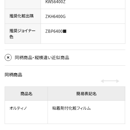
KWS6400Z
推奨化粧出隅
ZKH6400G
推奨ジョイナー
ZBP6400■
色
同柄商品・縦横違い近似商品
同柄商品
商品名
簡易表記名
オルティノ
粘着剤付化粧フィルム