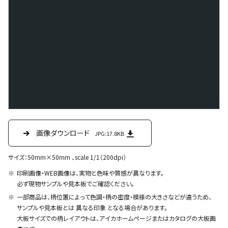
画像ダウンロード
JPG:17.8KB
サイズ：50mm×50mm 、scale 1/1（200dpi）
印刷画像・WEB画像は、実物と色味や質感が異なります。
必ず現物サンプルや見本板でご確認ください。
一部商品は、柄位置によって色調・柄の密度・模様の大きさなどが違うため、
サンプルや見本板とは 異なる印象 となる場合があります。
大板サイズでの柄レイアウトは、アイカホームページまたはカタログの大板画