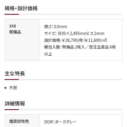
規格・設計価格
3X8
厚さ：3.0mm
常備品
サイズ：（935×2,455mm）±2mm
設計価格：￥26,700/枚（￥11,600/㎡）
梱包入数：常備品 2枚入／受注生産品 6枚
以上
主な特長
不燃
詳細情報
推奨目地色
DGR：ダークグレー