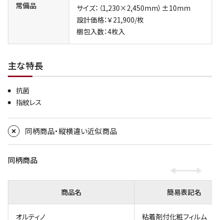
常備品
サイズ：（1,230×2,450mm）±10mm
設計価格：￥21,900/枚
梱包入数：4枚入
主な特長
抗菌
指紋レス
同柄商品・縦横違い近似商品
同柄商品
商品名
簡易表記名
オルティノ
粘着剤付化粧フィルム