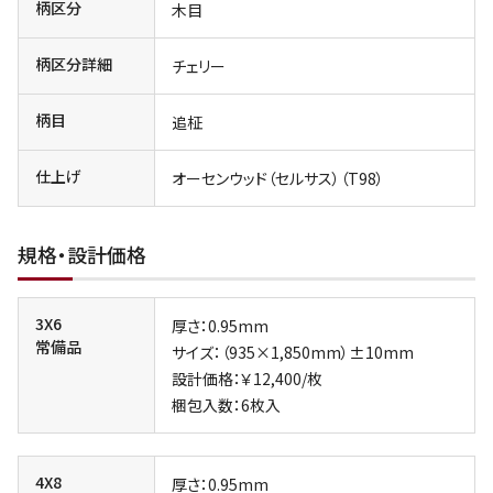
柄区分
木目
柄区分詳細
チェリー
柄目
追柾
仕上げ
オーセンウッド（セルサス）（T98）
規格・設計価格
3X6
厚さ：0.95mm
常備品
サイズ：（935×1,850mm）±10mm
設計価格：￥12,400/枚
梱包入数：6枚入
4X8
厚さ：0.95mm