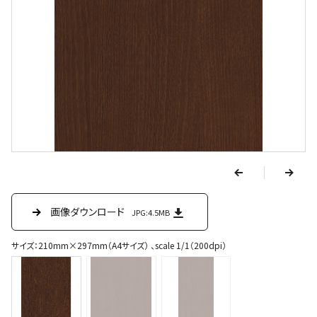
v
e
r
p
n
e
画像ダウンロード
画像ダウンロード
画像ダウンロード
JPG:4.5MB
JPG:70.6KB
JPG:1.3MB
x
t
サイズ：210mm×297mm（A4サイズ） 、scale 1/1（200dpi）