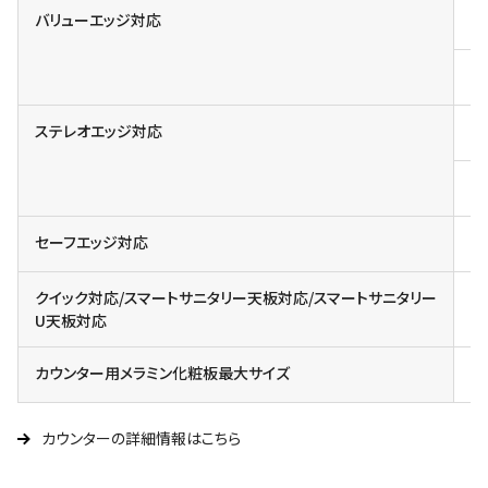
バリューエッジ対応
対
塗
ステレオエッジ対応
対
カ
セーフエッジ対応
クイック対応/スマートサニタリー天板対応/スマートサニタリー
U天板対応
カウンター用メラミン化粧板最大サイズ
4X
カウンターの詳細情報はこちら