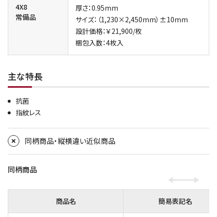
4X8
厚さ：0.95mm
常備品
サイズ：（1,230×2,450mm）±10mm
設計価格：￥21,900/枚
梱包入数：4枚入
主な特長
抗菌
指紋レス
同柄商品・縦横違い近似商品
同柄商品
商品名
簡易表記名