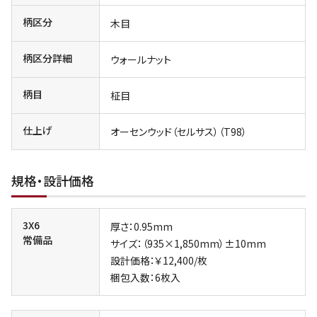
柄区分
木目
柄区分詳細
ウォールナット
柄目
柾目
仕上げ
オーセンウッド（セルサス）（T98）
規格・設計価格
3X6
厚さ：0.95mm
常備品
サイズ：（935×1,850mm）±10mm
設計価格：￥12,400/枚
梱包入数：6枚入