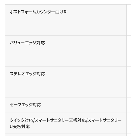
ポストフォームカウンター曲げR
小
一
バリューエッジ対応
対
塗
ステレオエッジ対応
対
カ
セーフエッジ対応
クイック対応/スマートサニタリー天板対応/スマートサニタリー
U天板対応