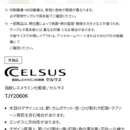
印刷画像・WEB画像は、実物と色味や質感が異なります。
必ず現物サンプルや見本板でご確認ください。
一部商品は、柄位置によって色調・柄の密度・模様の大きさなどが違うため、
サンプルや見本板とは 異なる印象 となる場合があります。
大板サイズでの柄レイアウトは、アイカホームページまたはカタログの大板画
像にて
ご確認ください。
常備品
指紋レスメラミン化粧板 / セルサス
TJY2060K
木目のデザインには、節・ガムポケット・杢・ひび割れや釘跡・ラフソ
ーン意匠を含む場合があります。
エンボスに方向性があります。
デザイン表現上、節・ひび割れ・傷・釘跡・色の濃淡差・不均一な線や