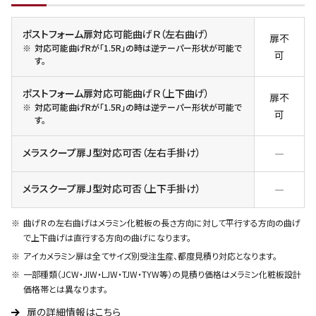
ポストフォーム扉対応可能曲げＲ（左右曲げ）
扉不
対応可能曲げRが「1.5R」の時は逆テーパー形状が可能で
可
す。
ポストフォーム扉対応可能曲げＲ（上下曲げ）
扉不
対応可能曲げRが「1.5R」の時は逆テーパー形状が可能で
可
す。
メラスクープ扉Ｊ型対応可否（左右手掛け）
―
メラスクープ扉Ｊ型対応可否（上下手掛け）
―
曲げＲの左右曲げはメラミン化粧板の長さ方向に対して平行する方向の曲げ
で上下曲げは直行する方向の曲げになります。
アイカメラミン扉は全てサイズ別受注生産、都度見積り対応となります。
一部種類（JCW・JIW・LJW・TJW・TYW等）の見積り価格はメラミン化粧板設計
価格帯とは異なります。
扉の詳細情報はこちら