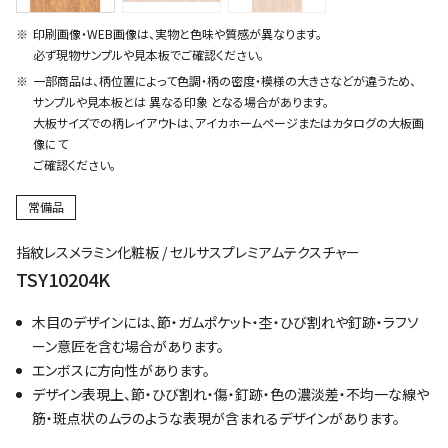
印刷画像・WEB画像は、実物と色味や質感が異なります。
必ず現物サンプルや見本板でご確認ください。
一部商品は、柄位置によって色調・柄の密度・模様の大きさなどが違うため、
サンプルや見本板とは 異なる印象 となる場合があります。
大板サイズでの柄レイアウトは、アイカホームページまたはカタログの大板画
像にて
ご確認ください。
常備品
指紋レスメラミン化粧板 / セルサスプレミアムテクスチャー
TSY10204K
木目のデザインには、節・ガムポケット・杢・ひび割れや釘跡・ラフソ
ーン意匠を含む場合があります。
エンボスに方向性があります。
デザイン表現上、節・ひび割れ・傷・釘跡・色の濃淡差・不均一な線や
筋・斑点状のムラのような表現が含まれるデザインがあります。