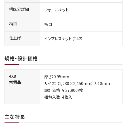
柄区分詳細
ウォールナット
柄目
板目
仕上げ
インプレスナット（T42）
規格・設計価格
4X8
厚さ：0.95mm
常備品
サイズ：（1,230×2,450mm）±10mm
設計価格：￥27,900/枚
梱包入数：4枚入
主な特長