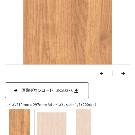
v
e
r
p
n
e
画像ダウンロード
画像ダウンロード
画像ダウンロード
JPG:353KB
JPG:119KB
JPG:196KB
x
t
サイズ：210mm×297mm（A4サイズ） 、scale 1/1（200dpi）