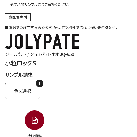
必ず現物サンプルにてご確認ください。
意匠性塗材
■低温での施工不具合を防ぎ、かつ、可とう性で汚れに強い低汚染タイプ
ジョリパット /
ジョリパットネオ JQ-650
小粒ロックＳ
サンプル請求
色を選択
技術資料