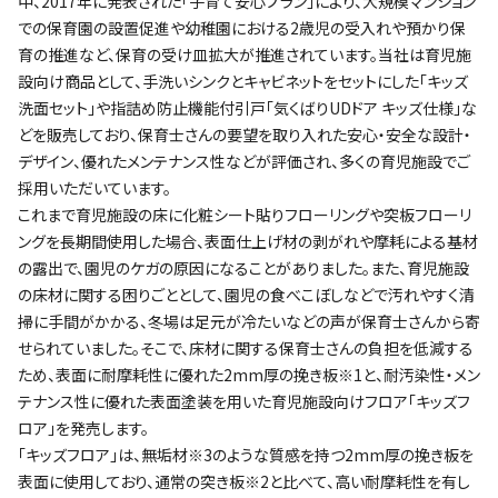
中、2017年に発表された「子育て安心プラン」により、大規模マンション
での保育園の設置促進や幼稚園における2歳児の受入れや預かり保
育の推進など、保育の受け皿拡大が推進されています。当社は育児施
設向け商品として、手洗いシンクとキャビネットをセットにした「キッズ
洗面セット」や指詰め防止機能付引戸「気くばりUDドア キッズ仕様」な
どを販売しており、保育士さんの要望を取り入れた安心・安全な設計・
デザイン、優れたメンテナンス性などが評価され、多くの育児施設でご
採用いただいています。
これまで育児施設の床に化粧シート貼りフローリングや突板フローリ
ングを長期間使用した場合、表面仕上げ材の剥がれや摩耗による基材
の露出で、園児のケガの原因になることがありました。また、育児施設
の床材に関する困りごととして、園児の食べこぼしなどで汚れやすく清
掃に手間がかかる、冬場は足元が冷たいなどの声が保育士さんから寄
せられていました。そこで、床材に関する保育士さんの負担を低減する
ため、表面に耐摩耗性に優れた2mm厚の挽き板※1と、耐汚染性・メン
テナンス性に優れた表面塗装を用いた育児施設向けフロア「キッズフ
ロア」を発売します。
「キッズフロア」は、無垢材※3のような質感を持つ2mm厚の挽き板を
表面に使用しており、通常の突き板※2と比べて、高い耐摩耗性を有し