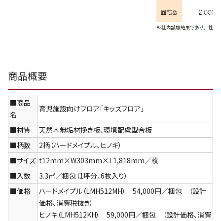
商品概要
■商品
育児施設向けフロア「キッズフロア」
名
■材質
天然木無垢材挽き板、環境配慮型合板
■柄数
2柄（ハードメイプル、ヒノキ）
■サイズ
t12mm×W303mm×L1,818mm／枚
■入数
3.3㎡／梱包（1坪分、6枚入り）
■価格
ハードメイプル（LMH512MH） 54,000円／梱包 （設計
価格、消費税抜き）
ヒノキ（LMH512KH） 59,000円／梱包 （設計価格、消費