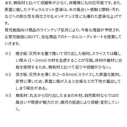
ます。無垢材と比べて収縮率が少なく、床暖房にも対応可能です。また、
表面に施したナチュラルマット塗装は、木の風合い・感触と摩耗・汚れ
などへの耐久性を両立させるメンテナンス性にも優れた塗装仕上げで
す。
育児施設向け商品のラインナップ拡充により、今後も増設が予想され
る育児施設に向けて、当社商品でのトータルコーディネートを提案して
いきます。
※1
挽き板：天然木を鋸で挽いて切り出した板材。スライスでは難し
い厚み（1～2mm）の材を生産することが可能。床材の基材に合
板を使用するため、無垢材と比べて反りや収縮が少ない。
※2
突き板：天然木を薄く（0.2～0.6mm）スライスした表面化粧材。
非常に薄いため、表面に傷が入ると合板などの下地が露出して
しまう場合がある。
※3
無垢材：丸太から切り出したままの木材。自然素材ならではの
風合いや質感が魅力だが、歳月の経過により収縮・変形してい
く。