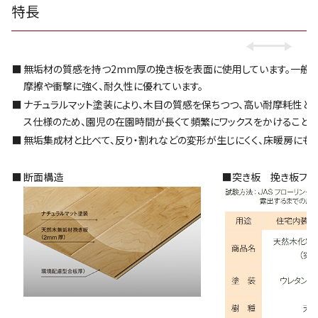
特長
■
無垢材の質感を持つ2mm厚の挽き板を表面に使用しています。一般的
摩擦や衝撃に強く、耐久性に優れています。
■
ナチュラルマット塗装により、木目の質感を保ちつつ、高い耐摩耗性と耐
ス仕様のため、園児の在園時間が長くて頻繁にワックスをかけること
■
無垢集成材と比べて、反り・割れなどの変形が生じにくく、床暖房にも
■
断面構造
■突き板 挽き板フロ