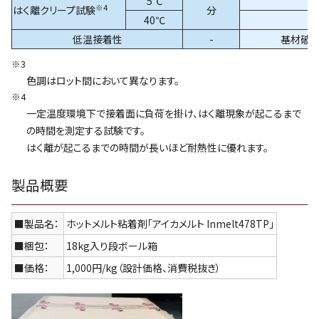
5℃
※4
はく離クリープ試験
分
40℃
低温接着性
-
基材破壊
※3
色調はロット間において異なります。
※4
一定温度環境下で接着面に負荷を掛け、はく離現象が起こるまで
の時間を測定する試験です。
はく離が起こるまでの時間が長いほど耐熱性に優れます。
製品概要
■製品名：
ホットメルト粘着剤「アイカメルト Inmelt478TP」
■梱包：
18kg入り段ボール箱
■価格：
1,000円/kg（設計価格、消費税抜き）