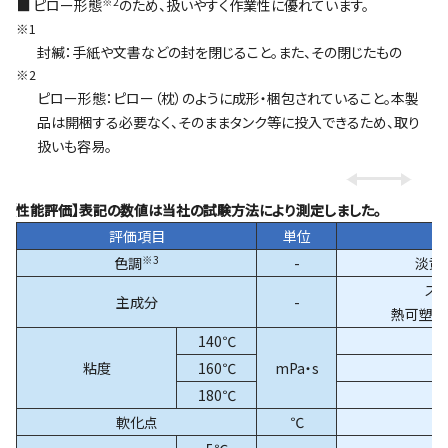
※2
■
ピロー形態
のため、扱いやすく作業性に優れています。
※1
封緘：手紙や文書などの封を閉じること。また、その閉じたもの
※2
ピロー形態：ピロー（枕）のように成形・梱包されていること。本製
品は開梱する必要なく、そのままタンク等に投入できるため、取り
扱いも容易。
【性能評価】表記の数値は当社の試験方法により測定しました。
評価項目
単位
※3
色調
-
淡黄
ス
主成分
-
熱可塑性
140℃
1
粘度
160℃
mPa・s
4
180℃
2
軟化点
℃