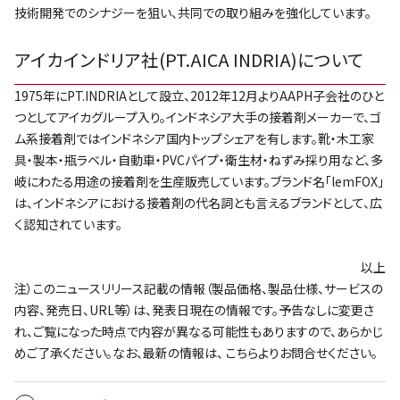
技術開発でのシナジーを狙い、共同での取り組みを強化しています。
アイカインドリア社(PT.AICA INDRIA)について
1975年にPT.INDRIAとして設立、2012年12月よりAAPH子会社のひと
つとしてアイカグループ入り。インドネシア大手の接着剤メーカーで、ゴ
ム系接着剤ではインドネシア国内トップシェアを有します。靴・木工家
具・製本・瓶ラベル・自動車・PVCパイプ・衛生材・ねずみ採り用など、多
岐にわたる用途の接着剤を生産販売しています。ブランド名「lemFOX」
は、インドネシアにおける接着剤の代名詞とも言えるブランドとして、広
く認知されています。
以上
注）このニュースリリース記載の情報（製品価格、製品仕様、サービスの
内容、発売日、URL等）は、発表日現在の情報です。予告なしに変更さ
れ、ご覧になった時点で内容が異なる可能性もありますので、あらかじ
めご了承ください。なお、最新の情報は、
こちら
よりお問合せください。