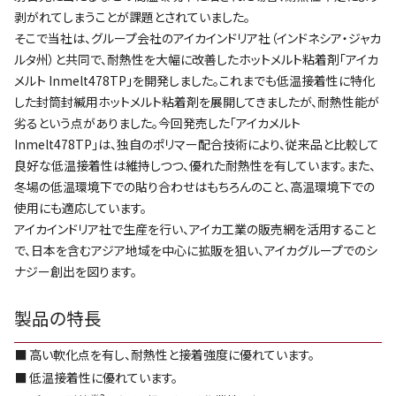
剥がれてしまうことが課題とされていました。
そこで当社は、グループ会社のアイカインドリア社（インドネシア・ジャカ
ルタ州）と共同で、耐熱性を大幅に改善したホットメルト粘着剤「アイカ
メルト Inmelt478TP」を開発しました。これまでも低温接着性に特化
した封筒封緘用ホットメルト粘着剤を展開してきましたが、耐熱性能が
劣るという点がありました。今回発売した「アイカメルト
Inmelt478TP」は、独自のポリマー配合技術により、従来品と比較して
良好な低温接着性は維持しつつ、優れた耐熱性を有しています。また、
冬場の低温環境下での貼り合わせはもちろんのこと、高温環境下での
使用にも適応しています。
アイカインドリア社で生産を行い、アイカ工業の販売網を活用すること
で、日本を含むアジア地域を中心に拡販を狙い、アイカグループでのシ
ナジー創出を図ります。
製品の特長
■
高い軟化点を有し、耐熱性と接着強度に優れています。
■
低温接着性に優れています。