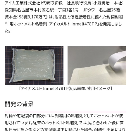
アイカ工業株式会社（代表取締役 社長執行役員：小野勇治 本社：
愛知県名古屋市中村区名駅一丁目1番1号 JPタワー名古屋26階
資本金：98億9,170万円）は、耐熱性と低温接着性に優れた封筒封緘
※1
用ホットメルト粘着剤「アイカメルト Inmelt478TP」を発売しまし
た。
［アイカメルト Inmelt478TP製品画像、使用イメージ］
開発の背景
封筒や宅配袋の口部分には、封緘用の粘着剤としてホットメルトが使
用されています。従来のホットメルト粘着剤では、貼り合わせた後に直
射日光に当たるなどの高温環境下に晒された場合、耐熱性不足により