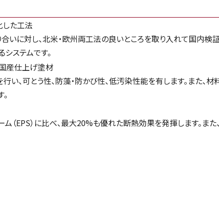
化した工法
合いに対し、北米・欧州両工法の良いところを取り入れて国内検証
るシステムです。
る国産仕上げ塗材
調色を行い、可とう性、防藻・防かび性、低汚染性能を有します。また
す。
ム（EPS）に比べ、最大20%も優れた断熱効果を発揮します。ま