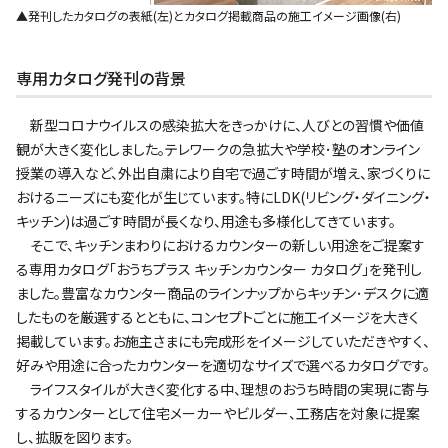
▲発刊したカタログの表紙(左)とカタログ掲載商品の施工イメージ画像(右)
専用カタログ発刊の背景
新型コロナウイルスの感染拡大をきっかけに、人びとの習慣や価値
観が大きく変化しました。テレワークの急拡大や学校･塾のオンライン
授業の導入など、外出自粛により自宅で過ごす時間が増え、家づくりに
おけるニーズにも変化が生じています。特にLDK(リビング・ダイニング・
キッチン)は過ごす時間が長くなり、用途も多様化してきています。
そこで、キッチンまわりにおけるカウンターの新しい用途をご提案す
る専用カタログ｢おうちプラス キッチンカウンター カタログ｣を発刊し
ました。豊富なカウンター商品のラインナップからキッチン･デスクに適
したものを厳選するとともに、コンセプトごとに施工イメージを大きく
掲載しています。お施主さまにも完成形をイメージしていただきやすく、
好みや用途に合ったカウンターを適切なサイズで選べるカタログです。
ライフスタイルが大きく変化する中、理想のおうち時間の実現に寄与
するカウンターとして住宅メーカーやビルダー、工務店を対象に提案
し、拡販を図ります。