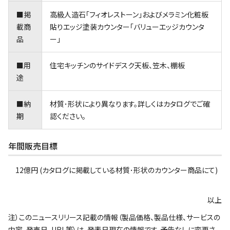
■掲
高級人造石｢フィオレストーン｣およびメラミン化粧板
載商
貼りエッジ塗装カウンター「バリューエッジカウンタ
品
ー」
■用
住宅キッチンのサイドデスク天板、笠木、棚板
途
■納
材質･形状により異なります。詳しくはカタログでご確
期
認ください。
年間販売目標
12億円 (カタログに掲載している材質･形状のカウンター商品にて)
以上
注）このニュースリリース記載の情報（製品価格、製品仕様、サービスの
内容、発売日、URL等）は、発表日現在の情報です。予告なしに変更さ