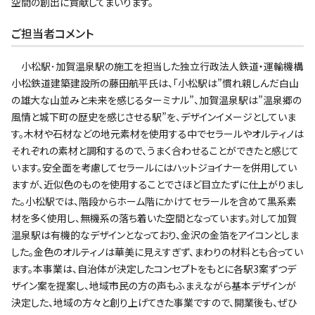
空間の創出に貢献してまいります。
ご担当者コメント
小松駅･加賀温泉駅の施工を担当した独立行政法人鉄道・運輸機構
小松鉄道建築建設所の藤田航平氏は、｢小松駅は”慣れ親しんだ白山
の雄大な山並みと未来を感じるターミナル”、加賀温泉駅は”温泉郷の
風情と城下町の歴史を感じさせる駅”を、デザインイメージとしていま
す。木材や石材などの地元素材を使用する中でセラールやオルティノは
それぞれの素材と調和するので、うまく合わせることができたと感じて
います。安全面を考慮してセラールにはハットジョイナーを併用してい
ますが、近似色のものを使用することでさほど目立たずに仕上がりまし
た。小松駅では、階段からホーム階にかけてセラールを含めて黒系素
材を多く使用し、無機系の落ち着いた空間となっています。対して加賀
温泉駅は有機的なデザインとなっており、金沢の金箔をアイコンとしま
した。金色のオルティノは華美に見えすぎず、まわりの材料とも合ってい
ます。本事業は、自治体が決定したコンセプトをもとに各駅3案ずつデ
ザイン案を提案し、地域市民の方の声もふまえながら基本デザインが
決定した、地域の方々と創り上げてきた事業ですので、開業後も、ぜひ