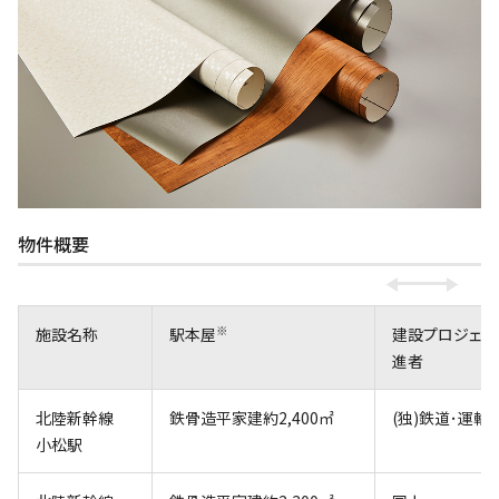
物件概要
※
施設名称
駅本屋
建設プロジェク
進者
北陸新幹線
鉄骨造平家建約2,400㎡
(独)鉄道･運輸
小松駅