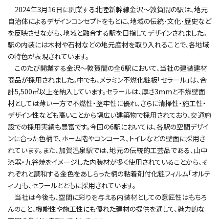
2024年3月16日に開業する北陸新幹線金沢～敦賀間の駅は、地元
自治体によるデザインコンセプトをもとに、地域の伝統･文化･歴史など
を反映させながら、地域と融合する駅を目指してデザインされました。
駅の内装には木材や石材などの地元産材を取り入れることで、各地域
の特色が表現されています。
このたび開業する金沢～敦賀間の全6駅において、当社の建装建材
商品が採用されました。中でも、メラミン不燃化粧板｢セラール｣は、合
計5,500㎡以上を納入しています。セラールは、厚さ3mmと不燃壁面
材としては薄い一方で不燃性・堅牢性に優れ、さらに清掃性・施工性・
デザイン性なども高いことから幅広い建築物で採用されており、交通施
設での採用実績も豊富です。今回の6駅においては、各駅の空間デザイ
ンに合った色柄で、ホーム階やコンコース、トイレなどの壁面に採用さ
れています。また、加賀温泉駅では、地元の伝統的工芸品である、山中
漆器・九谷焼をイメージした内装材が多く使用されていることから、そ
れぞれと調和する金色をあしらった柄の粘着剤付化粧フィルム｢オルテ
ィノ｣も、セラールとともに採用されています。
当社は今後も、空間に彩りを与える内装材としての意匠性はもちろ
んのこと、機能性や施工性にも優れた建材の提供を通して、魅力的な