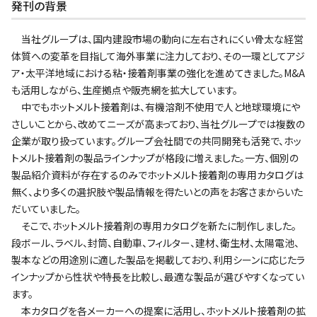
発刊の背景
当社グループは、国内建設市場の動向に左右されにくい骨太な経営
体質への変革を目指して海外事業に注力しており、その一環としてアジ
ア・太平洋地域における粘・接着剤事業の強化を進めてきました。M&A
も活用しながら、生産拠点や販売網を拡大しています。
中でもホットメルト接着剤は、有機溶剤不使用で人と地球環境にや
さしいことから、改めてニーズが高まっており、当社グループでは複数の
企業が取り扱っています。グループ会社間での共同開発も活発で、ホッ
トメルト接着剤の製品ラインナップが格段に増えました。一方、個別の
製品紹介資料が存在するのみでホットメルト接着剤の専用カタログは
無く、より多くの選択肢や製品情報を得たいとの声をお客さまからいた
だいていました。
そこで、ホットメルト接着剤の専用カタログを新たに制作しました。
段ボール、ラベル、封筒、自動車、フィルター、建材、衛生材、太陽電池、
製本などの用途別に適した製品を掲載しており、利用シーンに応じたラ
インナップから性状や特長を比較し、最適な製品が選びやすくなってい
ます。
本カタログを各メーカーへの提案に活用し、ホットメルト接着剤の拡