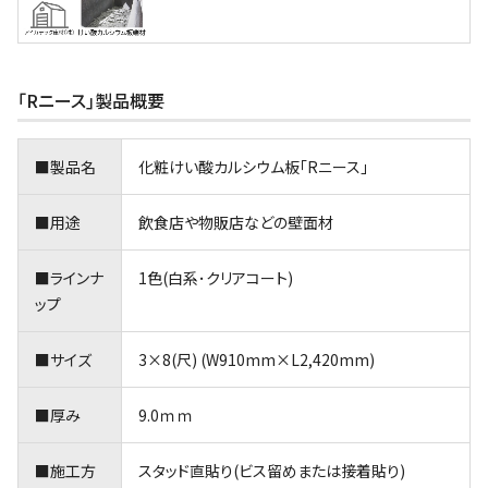
｢Rニース｣製品概要
■製品名
化粧けい酸カルシウム板｢Rニース｣
■用途
飲食店や物販店などの壁面材
■ラインナ
1色(白系･クリアコート)
ップ
■サイズ
3×8(尺) (W910mm×L2,420mm)
■厚み
9.0ｍｍ
■施工方
スタッド直貼り(ビス留めまたは接着貼り)