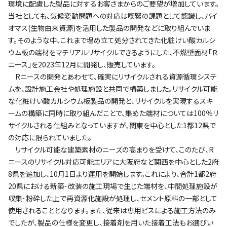
環境に配慮した製品に対するお客さまからのご要望が増加しています。
当社としても、気候変動問題への対応は喫緊の課題として認識し、バイ
オマス(生物由来資源)を活用した製品の開発などに取り組んでいま
す。そのような中、これまで埋め立て処分されてきた化粧けい酸カルシ
ウム板の端材をマテリアルリサイクルできるようにした、不燃壁面材｢Ｒ
ニース｣を2023年12月に開発し、販売しています。
Rニースの開発とあわせて、確実にリサイクルされる資源循環システ
ムを、設計施工会社や処理施設と共同で構築しました。リサイクル可能
な化粧けい酸カルシウム板製品の開発と、リサイクルを実現するスキ
ームの構築に同時に取り組んだことで、集めた端材については100％リ
サイクルされる仕組みとなっていますが、関東を中心とした1都12県で
の対応に限られていました。
リサイクル可能な建築素材のニーズの高まりを受けて、このたび、R
ニースのリサイクル対応可能エリアに大阪府など関西を中心とした2府
8県を追加し、10月1日より運用を開始します。これにより、合計1都2府
20県における新築･改装の施工現場で生じた端材を、中間処理施設が
収集･粉砕した上で再資源化施設が処理し、セメント原料の一部として
使用されることとなります。また、従来は専用ビスによる施工方法のみ
でしたが、製品の仕様を変更し、接着剤を用いた接着工法もお選びい