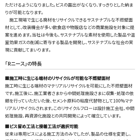
ただけるようになりました。ビスの露出がなくなり、すっきりとした納ま
りが可能となります。
施工現場で生じる廃材をリサイクルできるサステナブルな不燃壁面
材として、改装機会が多い飲食店や物販店などの商業施設を対象に提
案を進めます。当社は今後も、サステナブルな素材を使用した製品や温
室効果ガスの削減に寄与する製品を開発し、サステナブルな社会の実
現に貢献してまいります。
｢Rニース｣の特長
■施工時に生じる端材のリサイクルが可能な不燃壁面材
施工時に生じる端材のマテリアルリサイクルを可能にした不燃壁面材
です。施工後に、施工業者さまから中間処理施設さまに収集･処理の依
頼を行っていただいた後、セメント原料の粘度代替物として100%マテ
リアルリサイクルされます。このリサイクルフローは設計施工会社、中間
処理施設、再資源化施設との共同開発によって確立しています。
■ビス留め工法と接着工法が選択可能
従来は専用ビスによる施工方法のみでしたが、製品の仕様を変更し、