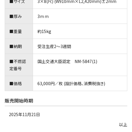
■サイズ
3×8(尺) (W910mm×L2,420mm)±2mm
■厚み
3ｍｍ
■重量
約15kg
■納期
受注生産2～3週間
■不燃認
国土交通大臣認定 NM-5847(1)
定番号
■価格
63,000円／枚 (設計価格、消費税抜き)
販売開始時期
2025年11月21日
以上