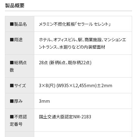
製品概要
■製品名
メラミン不燃化粧板｢セラール セレント｣
■用途
ホテル、オフィスビル、駅、商業施設、マンションエ
ントランス、水廻りなどの内装壁面材
■総柄点
28点 (新柄6点、既存柄22点)
数
■サイズ
3×8(尺) (W935×L2,455mm)±2mm
■厚み
3mm
■不燃認
国土交通大臣認定NM-2183
定番号