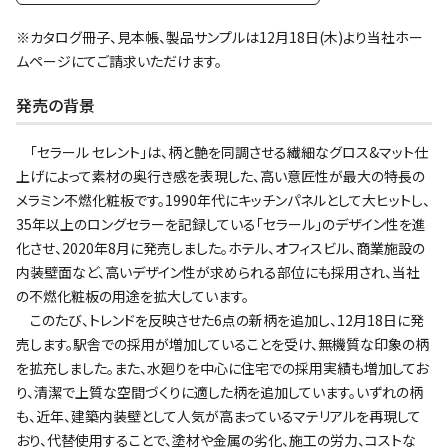
※カタログ冊子、見本帳、製品サンプルは12月18日(木)より当社ホー
ムページにてご請求いただけます。
発売の背景
｢セラール セレント｣は、柄と艶を同調させる繊細なグロス&マット仕
上げによって素材の奥行き感を表現した、高い意匠性が最大の特長の
メラミン不燃化粧板です。1990年代にキッチンパネルとして大ヒットし、
35年以上のロングセラーを記録している「セラール」のデザイン性を進
化させ、2020年8月に発売しました。ホテル、オフィスビル、商業施設の
内装壁面など、高いデザイン性が求められる部位にも採用され、当社
の不燃化粧板の用途を拡大しています。
このたび、トレンドを反映させた6点の新柄を追加し、12月18日に発
売します。駅舎での採用が増加していることを受け、無機質な印象の柄
を拡充しました。また、水廻りを中心に住宅での採用実績も増加してお
り、清潔で上質な空間づくりに適した柄を追加しています。いずれの柄
も、近年、建築内装壁として人気が高まっているマテリアルを再現して
おり、代替使用することで、塗材や金属の劣化、施工の労力、コストな