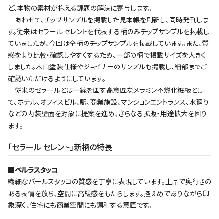
ど、本物の素材が抱える課題の解決に寄与します。
あわせて、チップサンプルを掲載した見本帳を刷新し、同時発刊しま
す。従来はセラール セレントを代表する柄のみチップサンプルを掲載し
ていましたが、今回は全柄のチップサンプルを掲載しています。また、質
感をより比較・確認しやすくするため、一部の柄で掲載サイズを大きく
しました。木口塗装仕様やジョイナーのサンプルも掲載し、細部までご
確認いただけるようにしています。
従来のセラールとは一線を画す高意匠なメラミン不燃化粧板とし
て、ホテル、オフィスビル、駅、商業施設、マンションエントランス、水廻り
などの内装壁面を対象に提案を進め、さらなる拡販・用途拡大を図り
ます。
｢セラール セレント｣新柄の特長
■ペルラスタッコ
繊細なパールスタッコの質感を丁寧に表現しています。上品で奥行きの
ある表情を放ち、空間に高級感をもたらします。控えめでありながら印
象深く、住宅にも商業空間にも調和する意匠です。