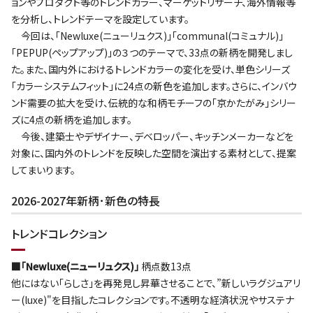
ョンやプロダクト等のトレンドカラー、マーケットリサーチ、海外情報等
を分析し、トレンドテーマを設定しています。
今回は、｢Newluxe(ニューリュクス)｣｢communal(コミュナル)｣
｢PEPUP(ペップアップ)｣の３つのテーマで、33点の新柄を開発しまし
た。また、国内外におけるトレンドカラーの変化を受け、単色シリーズ
｢カラーシステムフィット｣に24点の新色を追加します。さらに、インバウ
ンド需要の拡大を受け、伝統的な和柄モチーフの｢京かたがみ｣シリー
ズに4点の新柄を追加します。
今後、建築士やデザイナー、デベロッパー、キッチンメーカーなどを
対象に、国内外のトレンドを反映した空間を演出する素材として、提案
してまいります。
2026-2027年新柄･新色の特長
トレンドコレクション
■｢Newluxe(ニューリュクス)｣
柄点数13点
他にはない｢らしさ｣を再発見し昇華させることで、”新しいラグジュアリ
ー(luxe)"を目指したコレクションです。不透明な経済状況やサステナ