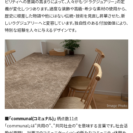
ビリティへの意識の高まりによって、人々がもつ｢ラグジュアリー｣の定
義が変化しつつあります。過度な装飾や高級･希少な素材の使用から、
歴史に根差した物語や他にはない伝統・技術を見直し昇華させた、新
しいラグジュアリーへと変容しています。独自性のある付加価値により、
特別な経験を人々に与えるデザインです。
■｢communal(コミュナル)｣
柄点数11点
｢communal｣は"共用の"、"共同社会の"を意味する言葉です。社会活
動が再開し、対面でのコミュニケーションや新たなコミュニティ体験を