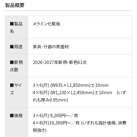
製品概要
■製品
メラミン化粧板
名
■用途
家具･什器の表面材
■新柄
2026-2027年新柄･新色61点
点数
■サイ
3×6(尺) (W935×L1,850mm)±10mm
ズ
4×8(尺) (W1,230×L2,450mm)±10mm (いず
れも厚み0.95mm)
■価格
3×6(尺) 9,200円～／枚
4×8(尺)16,300円～／枚 (いずれも設計価格、消費
税抜き)