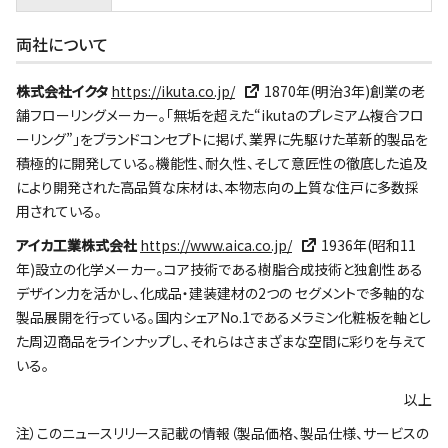
両社について
株式会社イクタ
https://ikuta.co.jp/
1870年(明治3年)創業の老
舗フローリングメーカー。「無垢を超えた“ikutaのプレミアム複合フロ
ーリング”」をブランドコンセプトに掲げ、業界に先駆けた革新的製品を
積極的に開発している。機能性、耐久性、そして意匠性の徹底した追及
により開発された高品質な床材は、本物志向の上質な住戸に多数採
用されている。
アイカ工業株式会社
https://www.aica.co.jp/
1936年(昭和11
年)設立の化学メーカー。コア技術である樹脂合成技術と独創性ある
デザイン力を活かし、化成品・建装建材の2つの セグメントで多軸的な
製品展開を行っている。国内シェアNo.1であるメラミン化粧板を軸とし
た周辺商品をラインナップし、それらはさまざまな空間に彩りを与えて
いる。
以上
注）このニュースリリース記載の情報（製品価格、製品仕様、サービスの