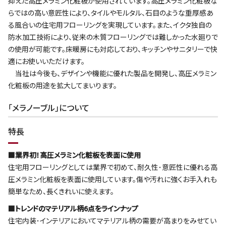
抑えた高圧メラミン化粧板が使用されています。高圧メラミン化粧板な
らではの高い意匠性により、タイルやモルタル、石目のような重厚感あ
る風合いの住宅用フローリングを実現しています。また、イクタ独自の
防水加工技術により、従来の木質フローリングでは難しかった水廻りで
の使用が可能です。床暖房にも対応しており、キッチンやサニタリーで快
適にお使いいただけます。
当社は今後も、デザインや機能に優れた製品を開発し、高圧メラミン
化粧板の用途を拡大してまいります。
｢メラノーブル｣について
特長
■業界初！高圧メラミン化粧板を表面に使用
住宅用フローリングとしては業界で初めて、耐久性･意匠性に優れる高
圧メラミン化粧板を表面に使用しています。傷や汚れに強くお手入れも
簡単なため、長くきれいに使えます。
■トレンドのマテリアル柄6点をラインナップ
住宅内装･インテリアにおいてマテリアル柄の需要が高まりをみせてい