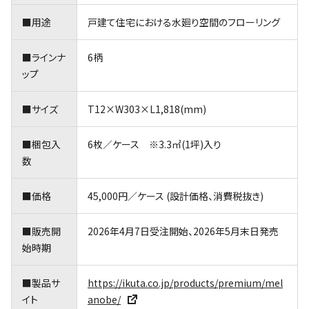
■用途
戸建て住宅における水廻り空間のフローリング
■ラインナ
6柄
ップ
■サイズ
T12×W303×L1,818(mm)
■梱包入
6枚／ケース ※3.3㎡(1坪)入り
数
■価格
45,000円／ケース (設計価格、消費税抜き)
■販売開
2026年4月7日受注開始、2026年5月末日発売
始時期
■製品サ
https://ikuta.co.jp/products/premium/mel
イト
anobe/