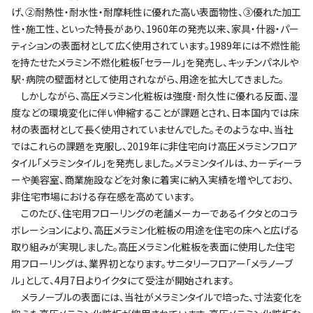
げ、②耐熱性・耐水性・耐摩耗性に優れた高い表面物性、③優れた加工
性・施工性、といった特長があり、1960年の発売以来、家具・什器・パー
ティションの表面材として広く使用されています。1989年には不燃性能
を持たせたメラミン不燃化粧板｢セラール｣を発売し、キッチンパネルや
駅･病院の壁面材として使用されながら、用途を拡大してきました。
しかしながら、高圧メラミン化粧板は強度･耐久性に優れる反面、湿
度などの環境変化に伴い伸縮することが課題とされ、日本国内では床
材の表面材として長く使用されていませんでした。そのような中、当社
ではこれらの課題を克服し、2019年に非住宅向け高圧メラミンフロア
タイル｢メラミンタイル｣を発売しました。メラミンタイルは、カーディーラ
ーや美容室、商業施設などを対象に着実に納入実績を増やしており、
非住宅市場における存在感を高めています。
このたび、住宅用フローリングの老舗メーカーであるイクタとのコラ
ボレーションにより、高圧メラミン化粧板の用途を住宅の床へと広げる
取り組みが実現しました。高圧メラミン化粧板を表面に使用した住宅
用フローリングは、業界初となります。サニタリーフロアー｢メラノーブ
ル｣として、4月7日よりイクタにて受注が開始されます。
メラノーブルの表面には、当社がメラミンタイルで培った、寸法変化を